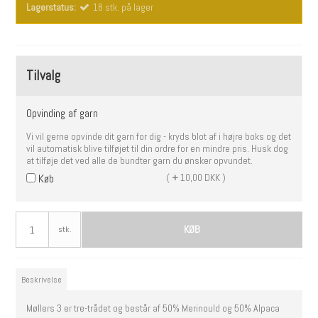
Lagerstatus:
18
stk.
på lager
Tilvalg
Opvinding af garn
Vi vil gerne opvinde dit garn for dig - kryds blot af i højre boks og det
vil automatisk blive tilføjet til din ordre for en mindre pris. Husk dog
at tilføje det ved alle de bundter garn du ønsker opvundet.
(
+
10,00 DKK )
Køb
KØB
stk.
Beskrivelse
Møllers 3 er tre-trådet og består af 50% Merinould og 50% Alpaca