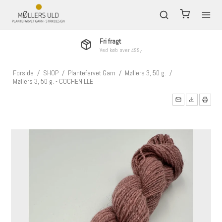
Fri fragt
Ved køb over 499,-
Forside
/
SHOP
/
Plantefarvet Garn
/
Møllers 3, 50 g.
/
Møllers 3, 50 g. - COCHENILLE