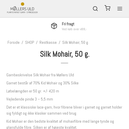
Fri fragt
Ved køb over 499,-
Forside
/
SHOP
/
Restkasse
/
Silk Mohair, 50 g.
Silk Mohair, 50 g.
Garnbeskrivelse Silk Mohair fra Møllers Uld
Garnet består af 70% Kid Mohair og 30% Silke
Løbelængden er 50 gr. +/- 420 m
Vejledende pinde 3 – 5,5 mm
Det er et klassiske lace-garn, hvor fibrene bliver i garnet og garnet holder
sig fyldigt og ikke klasker sammen ved brug.
Kid Mohair er den bedste kvalitet af mohairfibre med lange tynde og
glansfulde fibre. Silken er af højeste kvalitet.