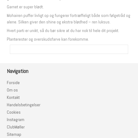
Garnet er super blødt.
Mohairen puffer livligt op og fungerer fortræffeligt både som følgetråd og
alene. Silken giver den shine og ekstra blødhed – ren luksus.
Hvert parti er unikt, så du bør sikre at du har nok til hele dit projekt.
Planterester og overskudsfarve kan forekomme.
Navigation
Forside
Om os
Kontakt
Handelsbetingelser
Cookies
Instagram
ClubMøller
Sitemap