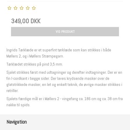
349,00 DKK
VIS PRODUKT
Ingrids Tørklæde er et superfint tørklæde som kan strikkes i både
Møllers 2, og i Møllers Strømpegarn.
Tørklædet strikkes på pind 3,5 mm.
Sjalet strikkes først med udtagninger og derefter indtagninger. Der er en
fin I-cordkant i begge sider. Der laves krydsende masker over de
glatstrikkede masker, en let og enkelt teknik, de øvrige masker strikkes i
retriller.
Sjalets færdige mål er i Møllers 2 - vingefang ca. 186 cm og ca. 38 cm fra
nakke til spids.
Navigation